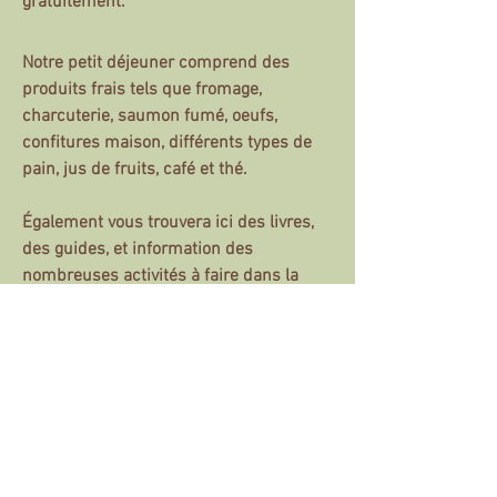
gratuitement.
Notre petit déjeuner comprend des
produits frais tels que fromage,
charcuterie, saumon fumé, oeufs,
confitures maison, différents types de
pain, jus de fruits, café et thé.
Également vous trouvera ici des livres,
des guides, et information des
nombreuses activités à faire dans la
région.
C’est aussi un lieu agréable pour
rencontrer des autres gens qui restent
chez nous!
Notre jardin