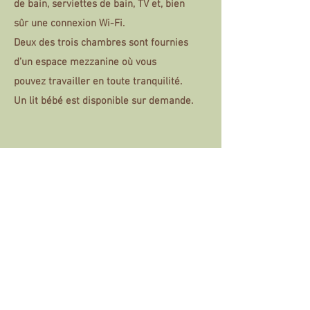
de bain, serviettes de bain, TV et, bien
sûr une connexion Wi-Fi.
Deux des trois chambres sont fournies
d’un espace mezzanine où vous
pouvez travailler en toute tranquilité.
Un lit bébé est disponible sur demande.
Notre pétit-déjeuner & la
cuisine