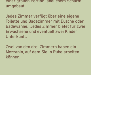
einer großen Portion ländlichem Scharm
umgebaut.
Jedes Zimmer verfügt über eine eigene
Toilette und Badezimmer mit Dusche oder
Badewanne. Jedes Zimmer bietet für zwei
Erwachsene und eventuell zwei Kinder
Unterkunft.
Zwei von den drei Zimmern haben ein
Mezzanin, auf dem Sie in Ruhe arbeiten
können.
Unser Frühstück & der
Küche