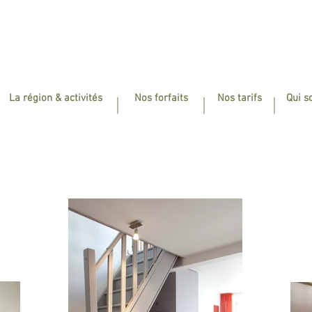
La région & activités
Nos forfaits
Nos tarifs
Qui 