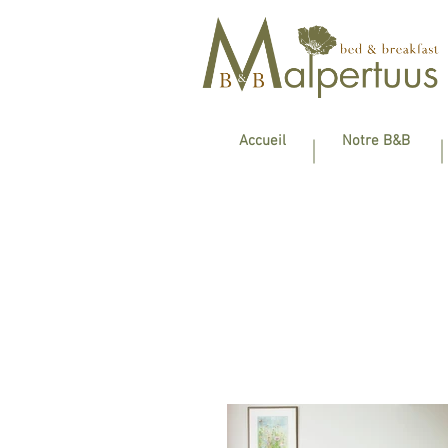
Accueil
Notre B&B
Nos chambres