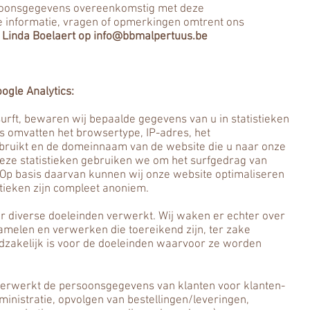
oonsgegevens overeenkomstig met deze
e informatie, vragen of opmerkingen omtrent ons
j
Linda Boelaert op
info@bbmalpertuus.be
ogle Analytics:
rft, bewaren wij bepaalde gegevens van u in statistieken
ns omvatten het browsertype, IP-adres, het
ruikt en de domeinnaam van de website die u naar onze
eze statistieken gebruiken we om het surfgedrag van
 Op basis daarvan kunnen wij onze website optimaliseren
stieken zijn compleet anoniem.
diverse doeleinden verwerkt. Wij waken er echter over
amelen en verwerken die toereikend zijn, ter zake
dzakelijk is voor de doeleinden waarvoor ze worden
erwerkt de persoonsgegevens van klanten voor klanten-
inistratie, opvolgen van bestellingen/leveringen,