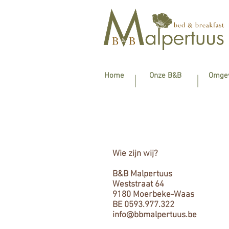
Home
Onze B&B
Omgev
Privacy verklaring B&B Mal
Wie zijn wij?
B&B Malpertuus
Weststraat 64
9180 Moerbeke-Waas
BE 0593.977.322
info@bbmalpertuus.be