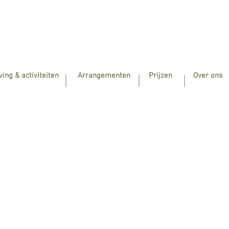
ing & activiteiten
Arrangementen
Prijzen
Over ons
pertuus